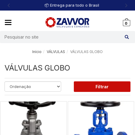
📦 Entrega para todo o Brasil
Mudar
0
navegação
Busca
Início
VÁLVULAS
VÁLVULAS GLOBO
VÁLVULAS GLOBO
Filtrar