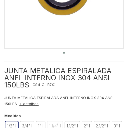
JUNTA METALICA ESPIRALADA
ANEL INTERNO INOX 304 ANSI
150LBS
(
Cód.
CL1370
)
JUNTA METALICA ESPIRALADA ANEL INTERNO INOX 304 ANSI
150LBS
+ detalhes
Medidas
1/2" I
3/4" I
1" I
1.1/4" I
1.1/2" I
2" I
2.1/2" I
3" I