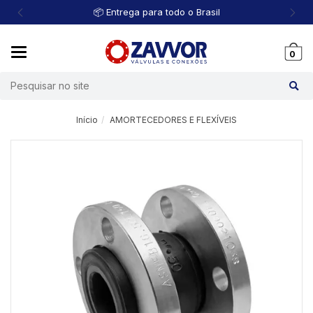
📦 Entrega para todo o Brasil
Mudar
0
navegação
Busca
Início
AMORTECEDORES E FLEXÍVEIS