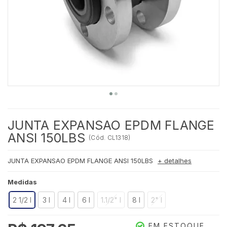
JUNTA EXPANSAO EPDM FLANGE
ANSI 150LBS
(
Cód.
CL1318
)
JUNTA EXPANSAO EPDM FLANGE ANSI 150LBS
+ detalhes
Medidas
2 1/2 I
3 I
4 I
6 I
1.1/2" I
8 I
2" I
EM ESTOQUE