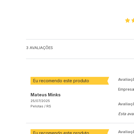
3
AVALIAÇÕES
Avaliaç
Eu recomendo este produto
Empresa 
Mateus Minks
25/07/2025
Avaliaç
Pelotas /
RS
Esta ava
Avaliaç
Eu recomendo este produto