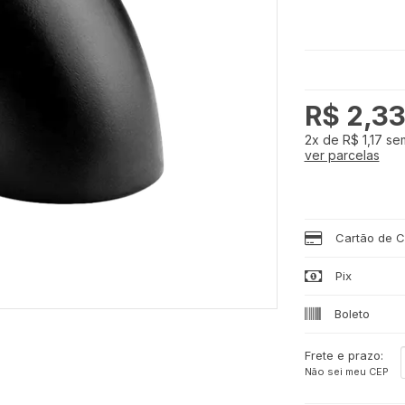
R$ 2,3
2x
de
R$ 1,17
sem
ver parcelas
Cartão de C
Pix
Boleto
Frete e prazo:
Não sei meu CEP