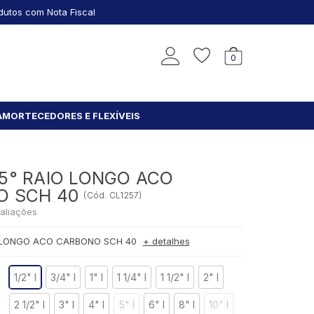
dutos com Nota Fiscal
0
AMORTECEDORES E FLEXÍVEIS
5° RAIO LONGO ACO
O SCH 40
(
Cód.
CL1257
)
aliações
 LONGO ACO CARBONO SCH 40
+ detalhes
1/2" I
3/4" I
1" I
1 1/4" I
1 1/2" I
2" I
2 1/2" I
3" I
4" I
5" I
6" I
8" I
10" I