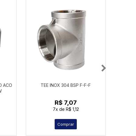
O ACO
TEE INOX 304 BSP F-F-F
TEE 90
W
R$ 7,07
7x
de
R$ 1,12
Comprar