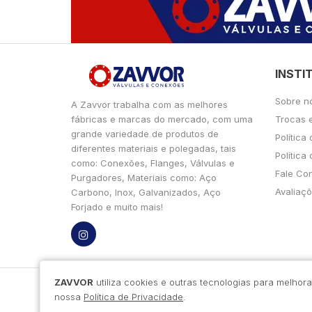
INSTI
Sobre n
A Zavvor trabalha com as melhores
fábricas e marcas do mercado, com uma
Trocas 
grande variedade de produtos de
Política
diferentes materiais e polegadas, tais
Política
como: Conexões, Flanges, Válvulas e
Fale Co
Purgadores, Materiais como: Aço
Avaliaçõ
Carbono, Inox, Galvanizados, Aço
Forjado e muito mais!
ZAVVOR
utiliza cookies e outras tecnologias para melho
nossa
Política de Privacidade
.