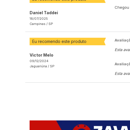
Chegou 
Daniel Taddei
18/07/2025
Campinas /
SP
Avaliaç
Eu recomendo este produto
Esta ava
Victor Melo
09/12/2024
Avaliaç
Jaguariúna /
SP
Esta ava