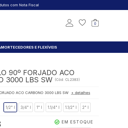
dutos com Nota Fiscal
0
AMORTECEDORES E FLEXÍVEIS
O 90º FORJADO ACO
O 3000 LBS SW
(
Cód.
CL2383
)
FORJADO ACO CARBONO 3000 LBS SW
+ detalhes
1/2" I
3/4" I
1" I
1.1/4" I
1.1/2" I
2" I
8
EM ESTOQUE