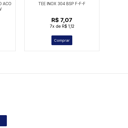
O ACO
TEE INOX 304 BSP F-F-F
TEE 90
W
R$ 7,07
7x
de
R$ 1,12
Comprar